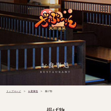
お食事処
RESTAURANT
トップページ
>
お食事処
> 揚げ物
揚げ物