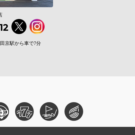
店
12
 田京駅から車で7分